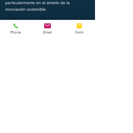
particularmente en el ámbito de la 
innovación sostenible.
Inspirados por el espíritu del Mes Nacional 
de la Innovación, te invitamos a explorar la 
Phone
Email
Form
gama de soluciones de tecnología de 
oficina que ofrece nuestra compañía. A 
medida que continuamos motivados por 
estos pioneros tecnológicos, seguimos 
comprometidos en proporcionar soluciones 
innovadoras y sostenibles que satisfacen 
las cambiantes necesidades del lugar de 
trabajo moderno. Únete a nosotros en 
nuestro viaje para dar forma al futuro del 
trabajo. Juntos, celebremos la innovación, 
inspiremos el cambio y contribuyamos a un 
futuro sostenible.