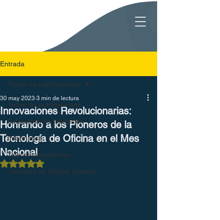
Entrada
Todas las publicaciones
30 may 2023
3 min de lectura
Todas las publicaciones
Innovaciones Revolucionarias:
Soluciones de Impresión
Honrando a los Pioneros de la
Tecnología de Oficina en el Mes
Informática
Nacional
Telecomunicaciones
Obtuvo NaN de 5 estrellas.
Consejos de Oficina General