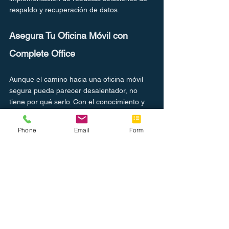
respaldo y recuperación de datos.
Asegura Tu Oficina Móvil con 
Complete Office
Aunque el camino hacia una oficina móvil 
segura pueda parecer desalentador, no 
tiene por qué serlo. Con el conocimiento y 
las herramientas adecuadas, puedes 
navegar el panorama de amenazas 
Phone
Email
Form
cibernéticas con confianza y asegurar tu 
espacio de trabajo digital. Mantenerse 
vigilante y proactivo, junto con la utilización 
de robustas soluciones de seguridad, es la 
clave para mantener un ambiente de oficina 
móvil seguro.
En Complete Office, entendemos que la 
seguridad no es solo una opción sino una 