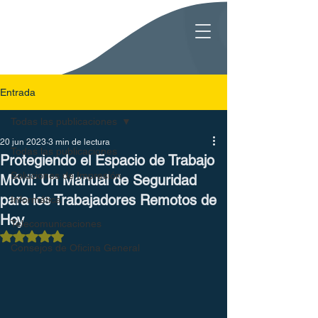
Entrada
Todas las publicaciones
20 jun 2023
3 min de lectura
Todas las publicaciones
Protegiendo el Espacio de Trabajo
Soluciones de Impresión
Móvil: Un Manual de Seguridad
para los Trabajadores Remotos de
Informática
Hoy
Telecomunicaciones
Obtuvo NaN de 5 estrellas.
Consejos de Oficina General