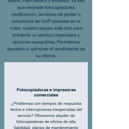
Miami, Palm Beach y Broward. Ya sea
que necesite fotocopiadoras
multifunción, servicios de plotter o
soluciones de VoIP basadas en la
nube, nuestro equipo está listo para
brindarle un servicio impecable y
opciones asequibles. Permítanos
ayudarlo a optimizar el rendimiento de
su oficina.
Fotocopiadoras e impresoras
comerciales
¿Problemas con tiempos de respuesta
lentos e interrupciones inesperadas del
servicio? Ofrecemos alquiler de
fotocopiadoras de oficina de alta
fiabilidad, planes de mantenimiento