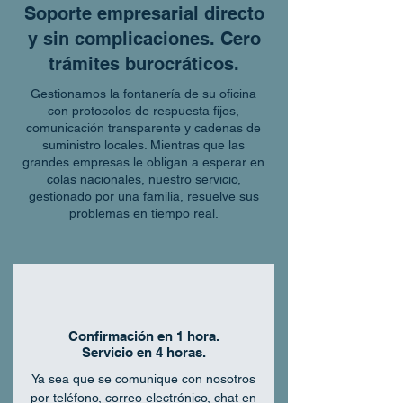
Soporte empresarial directo
y sin complicaciones. Cero
trámites burocráticos.
Gestionamos la fontanería de su oficina
con protocolos de respuesta fijos,
comunicación transparente y cadenas de
suministro locales. Mientras que las
grandes empresas le obligan a esperar en
colas nacionales, nuestro servicio,
gestionado por una familia, resuelve sus
problemas en tiempo real.
Confirmación en 1 hora.
Servicio en 4 horas.
Ya sea que se comunique con nosotros
por teléfono, correo electrónico, chat en