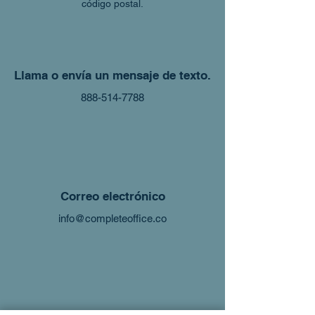
código postal.
Llama o envía un mensaje de texto.
888-514-7788
Correo electrónico
info@completeoffice.co