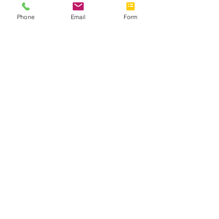
Vía de Servício
Miami-Dade, Broward
Phone
Email
Form
y los condados de Palm Beach
Solicitud de servicio rápido
Rellena nuestro formulario de 60
segundos.
Frequently asked questions