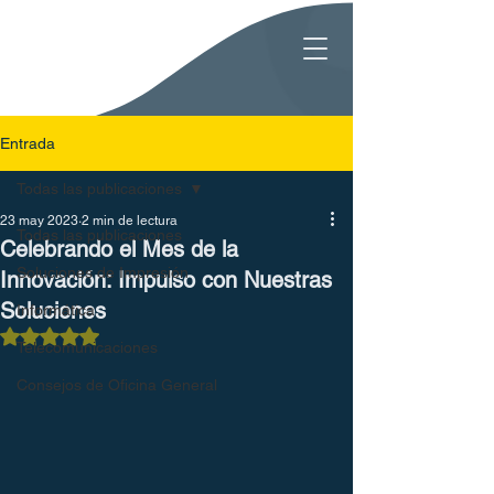
Entrada
Todas las publicaciones
23 may 2023
2 min de lectura
Todas las publicaciones
Celebrando el Mes de la
Soluciones de Impresión
Innovación: Impulso con Nuestras
Soluciones
Informática
Obtuvo NaN de 5 estrellas.
Telecomunicaciones
Consejos de Oficina General