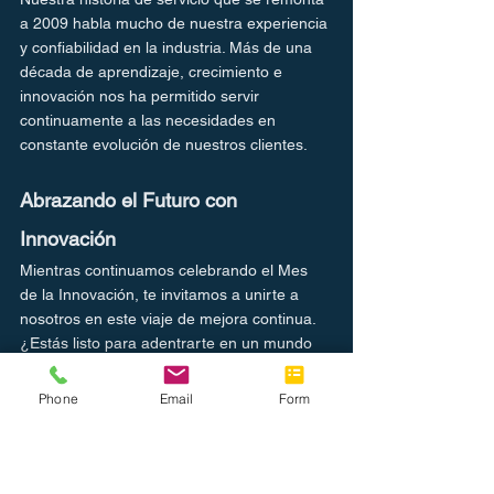
a 2009 habla mucho de nuestra experiencia 
y confiabilidad en la industria. Más de una 
década de aprendizaje, crecimiento e 
innovación nos ha permitido servir 
continuamente a las necesidades en 
constante evolución de nuestros clientes.
Abrazando el Futuro con 
Innovación
Mientras continuamos celebrando el Mes 
de la Innovación, te invitamos a unirte a 
nosotros en este viaje de mejora continua. 
¿Estás listo para adentrarte en un mundo 
donde la eficiencia se encuentra con la 
innovación? Lleva tu negocio al futuro y 
Phone
Email
Form
abraza una nueva era de productividad con 
nosotros. ¡Innovemos juntos, hoy!