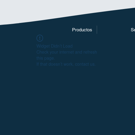
Productos
Se
Widget Didn’t Load
Check your internet and refresh
this page.
If that doesn’t work, contact us.