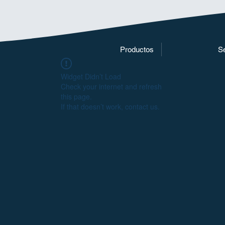
Productos
Se
Widget Didn’t Load
Check your internet and refresh
this page.
If that doesn’t work, contact us.