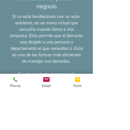
negocio
Si no está familiarizado con un auto-
asistente, es un menú virtual que
escucha cuando llama a una
empresa. Esto permite que el llamante
sea dirigido a una persona o
departamento al que necesitan ir. Esta
es una de las formas más eficientes
de manejar sus llamadas.
El auto-asistente siempre está
disponible las 24 horas del día, los 7
Phone
Email
Form
días de la semana. Usted tiene el
control total sobre lo que desea que
diga y le ayuda a ahorrar en costos.
¡En conjunto con la recepcionista
virtual, esta combinación puede
elevar su servicio al cliente a nuevas
alturas!